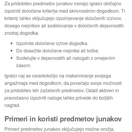
Za pridobitev predmetov junakov morajo igralci običajno
izpolniti določene kriterije med skrivnostnim dogodkom. Ti
kriteriji lahko vključujejo izpolnjevanje določenih izzivov,
dosego mejnikov ali sodelovanje v določenih dejavnostih
znotraj dogodka.
Izpolnite določene izzive dogodka.
Do dosežite določene mejnike ali točke.
Sodelujte v dejavnostih ali nalogah z omejenim
časom.
Igralci naj se osredotočijo na maksimiranje svojega
angažmaja med dogodkom, da povečajo svoje možnosti
za pridobitev teh zaželenih predmetov. Ostati aktiven in
pravočasno izpolniti naloge lahko privede do boljših
nagrad.
Primeri in koristi predmetov junakov
Primeri predmetov junakov vključujejo močne orožja,