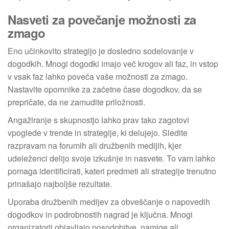
Nasveti za povečanje možnosti za
zmago
Eno učinkovito strategijo je dosledno sodelovanje v
dogodkih. Mnogi dogodki imajo več krogov ali faz, in vstop
v vsak faz lahko poveča vaše možnosti za zmago.
Nastavite opomnike za začetne čase dogodkov, da se
prepričate, da ne zamudite priložnosti.
Angažiranje s skupnostjo lahko prav tako zagotovi
vpoglede v trende in strategije, ki delujejo. Sledite
razpravam na forumih ali družbenih medijih, kjer
udeleženci delijo svoje izkušnje in nasvete. To vam lahko
pomaga identificirati, kateri predmeti ali strategije trenutno
prinašajo najboljše rezultate.
Uporaba družbenih medijev za obveščanje o napovedih
dogodkov in podrobnostih nagrad je ključna. Mnogi
organizatorji objavljajo posodobitve, namige ali