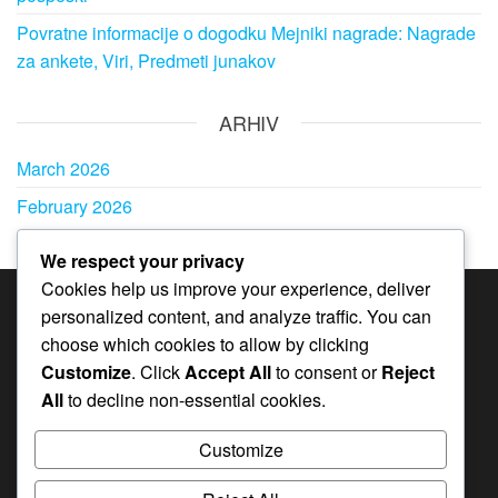
Povratne informacije o dogodku Mejniki nagrade: Nagrade
za ankete, Viri, Predmeti junakov
ARHIV
March 2026
February 2026
We respect your privacy
Cookies help us improve your experience, deliver
personalized content, and analyze traffic. You can
KATEGORIJE
choose which cookies to allow by clicking
Bonusi mesečne vozovnice v igri Whiteout
Customize
. Click
Accept All
to consent or
Reject
Survival
All
to decline non-essential cookies.
Darilne kode v Whiteout Survival
Customize
Nagrade za mejne dogodke v igri Whiteout
Survival