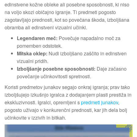
edinstvene kožne obleke ali posebne sposobnosti, ki niso
na voljo skozi običajno igranje. Ti predmeti pogosto
zagotavljajo prednosti, kot so povečana škoda, izboljšana
obramba ali edinstveni vizualni učinki.
Legendaren meč:
Povečuje napadalno moč za
pomemben odstotek.
Mitska oklep:
Nudi izboljšano zaščito in edinstven
vizualni pridih.
Izboljšanje posebne sposobnosti:
Daje začasno
povečanje učinkovitosti spretnosti.
Koristi predmetov junakov segajo onkraj igranja; prav tako
izboljšujejo izkušnjo igralca z dodajanjem plasti prestiža in
ekskluzivnosti. Igralci, opremljeni s
predmeti junakov
,
pogosto uživajo v konkurenčni prednosti, kar jih dela bolj
učinkovite v izzivih in bitkah.