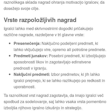
raznolikega sklada nagrad ohranja motivacijo igralcev, da
dosežejo svoje cilje.
Vrste razpoložljivih nagrad
Igralci lahko med skrivnostnimi dogodki pričakujejo
različne nagrade, razdeljene v tri glavne vrste:
Presenečenja:
Naključno podeljeni predmeti, ki
lahko vključujejo vire, opremo ali potrošne predmete.
Predmeti junakov:
Posebni predmeti, ki izboljšujejo
sposobnosti likov in zagotavljajo edinstvene
prednosti v igranju.
Naključni predmeti:
Izbor predmetov, ki jih lahko
igralci prejmejo, ki se lahko razlikujejo po redkosti in
uporabnosti.
Ta raznolikost vrst nagrad zagotavlja, da imajo igralci več
spodbud za sodelovanje, saj lahko vsaka vrsta pomembno
izboljša njihovo igralno izkušnjo in strategijo.