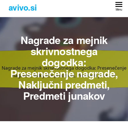
Skip
avivo.si
to
Menu
the
content
Nagrade za mejnik
skrivnostnega
dogodka:
Presenečenje nagrade,
Naključni predmeti,
Predmeti junakov