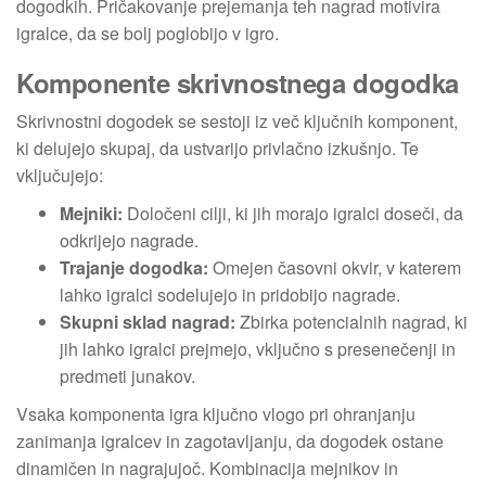
dogodkih. Pričakovanje prejemanja teh nagrad motivira
igralce, da se bolj poglobijo v igro.
Komponente skrivnostnega dogodka
Skrivnostni dogodek se sestoji iz več ključnih komponent,
ki delujejo skupaj, da ustvarijo privlačno izkušnjo. Te
vključujejo:
Mejniki:
Določeni cilji, ki jih morajo igralci doseči, da
odkrijejo nagrade.
Trajanje dogodka:
Omejen časovni okvir, v katerem
lahko igralci sodelujejo in pridobijo nagrade.
Skupni sklad nagrad:
Zbirka potencialnih nagrad, ki
jih lahko igralci prejmejo, vključno s presenečenji in
predmeti junakov.
Vsaka komponenta igra ključno vlogo pri ohranjanju
zanimanja igralcev in zagotavljanju, da dogodek ostane
dinamičen in nagrajujoč. Kombinacija mejnikov in