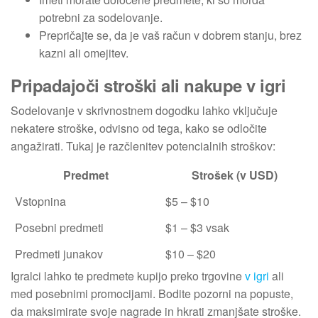
potrebni za sodelovanje.
Prepričajte se, da je vaš račun v dobrem stanju, brez
kazni ali omejitev.
Pripadajoči stroški ali nakupe v igri
Sodelovanje v skrivnostnem dogodku lahko vključuje
nekatere stroške, odvisno od tega, kako se odločite
angažirati. Tukaj je razčlenitev potencialnih stroškov:
Predmet
Strošek (v USD)
Vstopnina
$5 – $10
Posebni predmeti
$1 – $3 vsak
Predmeti junakov
$10 – $20
Igralci lahko te predmete kupijo preko trgovine
v igri
ali
med posebnimi promocijami. Bodite pozorni na popuste,
da maksimirate svoje nagrade in hkrati zmanjšate stroške.