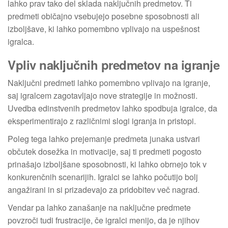
lahko prav tako del sklada naključnih predmetov. Ti
predmeti običajno vsebujejo posebne sposobnosti ali
izboljšave, ki lahko pomembno vplivajo na uspešnost
igralca.
Vpliv naključnih predmetov na igranje
Naključni predmeti lahko pomembno vplivajo na igranje,
saj igralcem zagotavljajo nove strategije in možnosti.
Uvedba edinstvenih predmetov lahko spodbuja igralce, da
eksperimentirajo z različnimi slogi igranja in pristopi.
Poleg tega lahko prejemanje predmeta junaka ustvari
občutek dosežka in motivacije, saj ti predmeti pogosto
prinašajo izboljšane sposobnosti, ki lahko obrnejo tok v
konkurenčnih scenarijih. Igralci se lahko počutijo bolj
angažirani in si prizadevajo za pridobitev več nagrad.
Vendar pa lahko zanašanje na naključne predmete
povzroči tudi frustracije, če igralci menijo, da je njihov