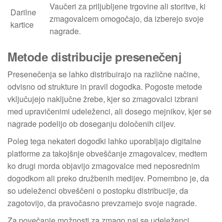
Vaučeri za priljubljene trgovine ali storitve, ki
Darilne
zmagovalcem omogočajo, da izberejo svoje
kartice
nagrade.
Metode distribucije presenečenj
Presenečenja se lahko distribuirajo na različne načine,
odvisno od strukture in pravil dogodka. Pogoste metode
vključujejo naključne žrebe, kjer so zmagovalci izbrani
med upravičenimi udeleženci, ali dosego mejnikov, kjer se
nagrade podelijo ob doseganju določenih ciljev.
Poleg tega nekateri dogodki lahko uporabljajo digitalne
platforme za takojšnje obveščanje zmagovalcev, medtem
ko drugi morda objavijo zmagovalce med neposrednim
dogodkom ali preko družbenih medijev. Pomembno je, da
so udeleženci obveščeni o postopku distribucije, da
zagotovijo, da pravočasno prevzamejo svoje nagrade.
Za povečanje možnosti za zmago naj se udeleženci