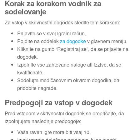
Korak za korakom vodnik za
sodelovanje
Za vstop v skrivnostni dogodek sledite tem korakom:
Prijavite se v svoj igralni račun.
Pojdite na oddelek
za dogodke
v glavnem meniju.
Kliknite na gumb “Registriraj se”, da se prijavite na
dogodek.
Izpolnite vse zahtevane naloge ali izzive, da se
kvalificirate.
Sodelujte med časovnim okvirom dogodka, da
pridobite nagrade.
Predpogoji za vstop v dogodek
Pred vstopom v skrivnostni dogodek se prepričajte, da
izpolnjujete naslednje predpogoje:
Vaša raven igre mora biti vsaj 10.
Imeti morate določene predmete, ki so morda