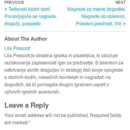
Post
Previous
PREVIOUS
NEXT
N
Tedenski kodni daril:
Nagrade za mejne dogodke:
Post
Po
navigation
Ponavljajoče se nagrade,
Nagrade ob obletnici,
dragulji, pospeški
Posebni predmeti, Viri
About The Author
Lila Prescott
Lila Prescott je strastna igralka in pisateljica, ki obožuje
raziskovanje zapletenosti iger za preživetje. S talentom za
odkrivanje skritih draguljev in strategij deli svoje vpoglede
o darilnih kodih, mesečnih bonitetah in nagradah na
dogodkih, da bi pomagala drugim igralcem uspeti v
njihovih igralnih avanturah.
Leave a Reply
Your email address will not be published.
Required fields
are marked
*